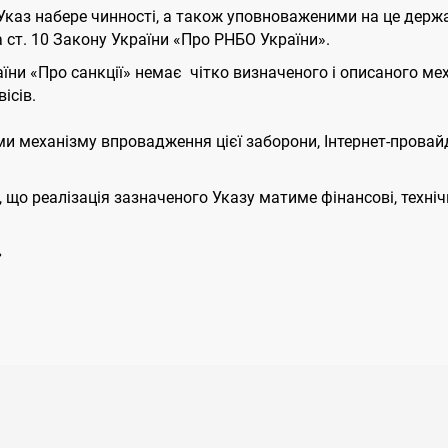
 Указ набере чинності, а також уповноваженими на це дер
а ст. 10 Закону України «Про РНБО України».
України «Про санкції» немає чітко визначеного і описаного 
ісів.
и механізму впровадження цієї заборони, Інтернет-прова
о реалізація зазначеного Указу матиме фінансові, технічні
»