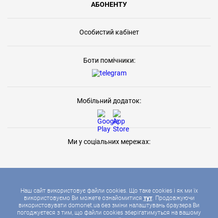
АБОНЕНТУ
Особистий кабінет
Боти помічники:
Мобільний додаток:
Ми у соціальних мережах:
Наш сайт використовує файли cookies. Що таке cookies і як ми їх
використовуємо Ви можете ознайомитися
тут
. Продовжуючи
використовувати domonet.ua без зміни налаштувань браузера Ви
2026 © ДОМОНЕТ, УСІ ПРАВА ЗАХИЩЕНІ
погоджуєтеся з тим, що файли cookies зберігатимуться на вашому