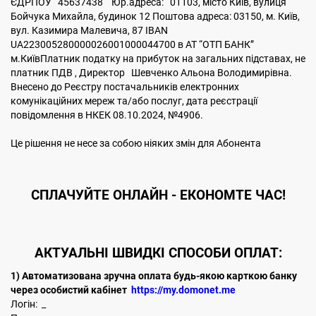
ЄДРПОУ 45637438 Юр.адреса: 01103, місто Київ, вулиця
Бойчука Михайла, будинок 12 Поштова адреса: 03150, м. Київ,
вул. Казимира Малевича, 87 IBAN
UA223005280000026001000044700 в АТ “ОТП БАНК”
м.КиївПлатник податку на прибуток на загальних підставах, не
платник ПДВ , Директор Шевченко Альона Володимирівна.
Внесено до Реєстру постачальників електронних
комунікаційних мереж та/або послуг, дата реєстрації
повідомлення в НКЕК 08.10.2024, №4906.
Це рішення не несе за собою ніяких змін для Абонента
CПЛАЧУЙТЕ
ОНЛАЙН - ЕКОНОМТЕ ЧАС!
АКТУАЛЬНІ ШВИДКІ СПОСОБИ ОПЛАТ:
1) Автоматизована зручна оплата будь-якою карткою банку
через особистий кабінет
https://my.domonet.me
Логін: _