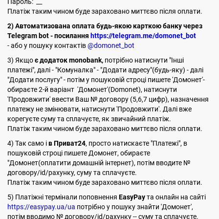
Пароль: __
Платіж таким чином буде зараховано миттєво після оплати.
2) Автоматизована оплата будь-якою карткою банку через
Telegram bot - посилання
https://telegram.me/domonet_bot
- або у пошуку контактів
@domonet_bot
3) Якщо
є додаток monobank,
потрібно натиснути "Інші
платежі", далі - "Комуналка" - "Додати адресу"(будь-яку) - далі
"Додати послугу" - потім у пошуковій строці пишете 'Домонет'-
обираєте 2-й варіант 'Домонет'(Domonet), натиснути
'Продовжити' ввести Ваш № договору (5,6,7 цифр), назначення
платежу не змінювати, натиснути 'Продовжити'. Далі вже
корегуєте суму та сплачуєте, як звичайний платіж.
Платіж таким чином буде зараховано миттєво після оплати.
4) Так само і
в Приват24
, просто натискаєте "Платежі", в
пошуковій строці пишете Домонет, обираєте
"Домонет(оплатити домашній інтернет), потім вводите №
договору/id/рахунку, суму та сплачуєте.
Платіж таким чином буде зараховано миттєво після оплати.
5) Платіжні термінали поповнення
EasyPay
та онлайн на сайті
https://easypay.ua/ua
потрібно у пошуку знайти 'Домонет',
потім вводимо № договору/id/рахунку -- суму та сплачуєте.