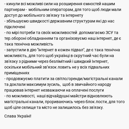
- кинули всі можливі сили на розширення ємностей нашим
партнерам - мобільним операторам, для того щоб люди мали
доступ до мобільного зв'язку та інтернету
- збільшуємо швидкості державним структурам які до нас
підключені
- по мірі потреби та своїх можливостей допомагаємо ЗСУ та
тер.обороні обладнанням та організовуємо наш інтернет, де є
така технічна можливість
- запустили в дію "інтернет в кожен підвал", де є така технічна
можливість, для того щоб українці в скрутний час були на
зв'язку з рідними через безлімітний і швидкий Інтернет,
оскільки мобільний зв’язок ловить не у всіх підвальних
приміщеннях
- продовжуємо платити за світло/оренди/магістральні канали
та доклали максимум зусиль, щоб в звичайного народу
працював інтернет незважаючи на оплачені послуги
- по можливості, наші відчайдушні майстри відновлюють
магістральні канали, прориваючись через блок.пости, для того
щоб ціле селище та місто не залишилось без зв'язку.
Слава Україні!