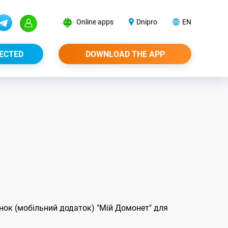
Online apps
Dnipro
EN
ECTED
DOWNLOAD THE APP
нок (мобільний додаток) "Мій Домонет" для