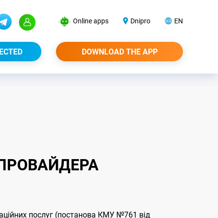
Online apps
Dnipro
EN
ECTED
DOWNLOAD THE APP
И ПРОВАЙДЕРА
аційних послуг (постанова КМУ №761 від